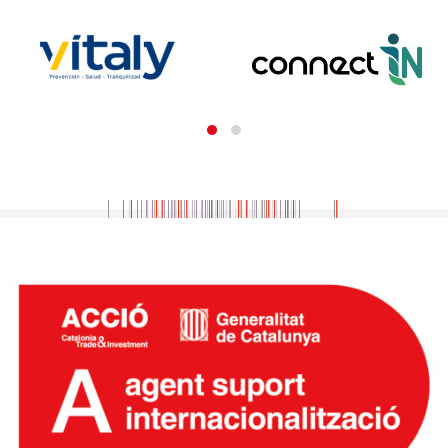
Comunicació efectiva i metodologia DISC
20
OCTUBRE
2026
Potenciar les relacions comercials amb LINKEDIN +
CHAT GPT (20ena edició)
21
OCTUBRE
2026
Intel.ligència artificial aplicada als recursos humans
3
NOVEMBRE
2026
Lideratge i gestió d´equips d´alt rendiment (25ena
edició).