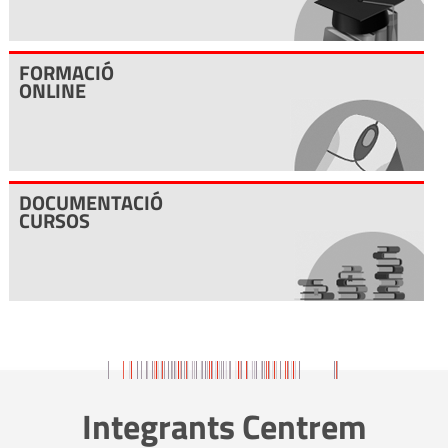
17
SETEMBRE
FORMACIÓ
2026
ONLINE
English foundations (A1-A2)
18
SETEMBRE
DOCUMENTACIÓ
2026
CURSOS
PDGE- AIAS
18
SETEMBRE
2026
Programa de desenvolupament i gestió empresarial-
PDGE
Integrants Centrem