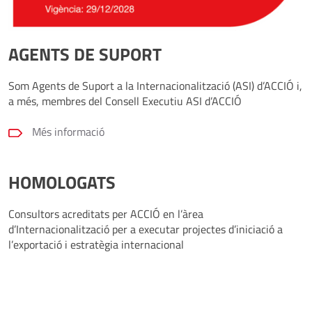
3
NOVEMBRE
AGENTS DE SUPORT
2026
Som Agents de Suport a la Internacionalització (ASI) d’ACCIÓ i,
Talent, valors, emocions: el mapa intern de tot equip
a més, membres del Consell Executiu ASI d’ACCIÓ
Més informació
6
NOVEMBRE
2026
IA aplicada. Simplifica les tasques administratives del
HOMOLOGATS
teu dia a dia
Consultors acreditats per ACCIÓ en l’àrea
d’Internacionalització per a executar projectes d’iniciació a
11
NOVEMBRE
l’exportació i estratègia internacional
2026
Resolució de conflictes en l´entorn laboral