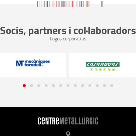
17
NOVEMBRE
2026
Socis, partners i col·laboradors
Controller Financer
Logos corporatius