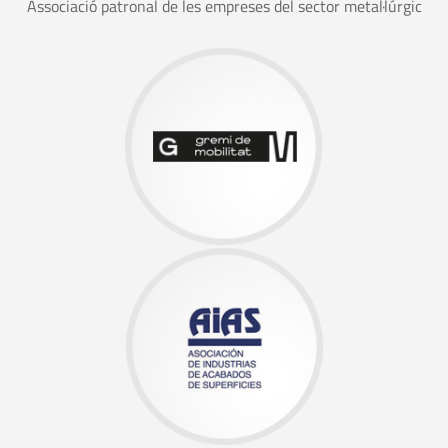
Associació patronal de les empreses del sector metal·lúrgic
21
SETEMBRE
2026
Logística i operacions per a pimes. Estratègies per
reduir costos
23
SETEMBRE
2026
Planificació financera, el pressupost com a eina de
creixement
25
SETEMBRE
2026
Taules dinàmiques en Excel