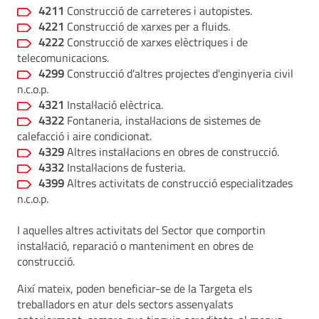
4211
Construcció de carreteres i autopistes.
4221
Construcció de xarxes per a fluids.
4222
Construcció de xarxes elèctriques i de
telecomunicacions.
4299
Construcció d'altres projectes d'enginyeria civil
n.c.o.p.
4321
Instal·lació elèctrica.
4322
Fontaneria, instal·lacions de sistemes de
calefacció i aire condicionat.
4329
Altres instal·lacions en obres de construcció.
4332
Instal·lacions de fusteria.
4399
Altres activitats de construcció especialitzades
n.c.o.p.
I aquelles altres activitats del Sector que comportin
instal·lació, reparació o manteniment en obres de
construcció.
Així mateix, poden beneficiar-se de la Targeta els
treballadors en atur dels sectors assenyalats