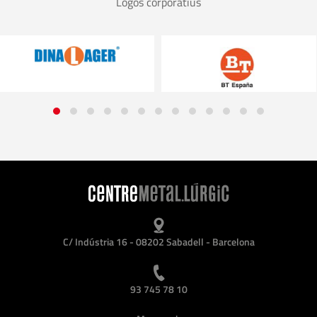
Logos corporatius
C/ Indústria 16 - 08202 Sabadell - Barcelona
93 745 78 10