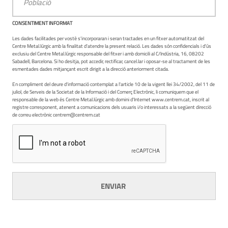
CONSENTIMENT INFORMAT
Les dades facilitades per vostè s'incorporaran i seran tractades en un fitxer automatitzat del
Centre Metal.lúrgic amb la finalitat d'atendre la present relació. Les dades són confidencials i d'ús
exclusiu del Centre Metal.lúrgic responsable del fitxer i amb domicili al C/Indústria, 16, 08202
Sabadell, Barcelona. Si ho desitja, pot accedir, rectificar, cancel.lar i oposar-se al tractament de les
esmentades dades mitjançant escrit dirigit a la direcció anteriorment citada.
En compliment del deure d'informació contemplat a l'article 10 de la vigent llei 34/2002, del 11 de
juliol, de Serveis de la Societat de la Informació i del Comerç Electrònic, li comuniquem que el
responsable de la web és Centre Metal.lúrgic amb domini d'Internet www.centrem.cat, inscrit al
registre corresponent, atenent a comunicacions dels usuaris i/o interessats a la següent direcció
de correu electrònic centrem@centrem.cat