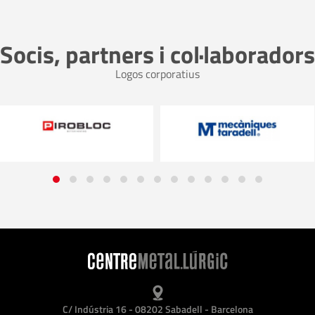
Socis, partners i col·laboradors
Logos corporatius
C/ Indústria 16 - 08202 Sabadell - Barcelona