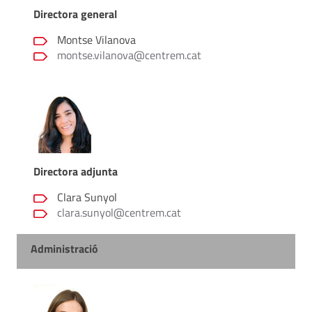
Directora general
Montse Vilanova
montse.vilanova@centrem.cat
Directora adjunta
Clara Sunyol
clara.sunyol@centrem.cat
Administració