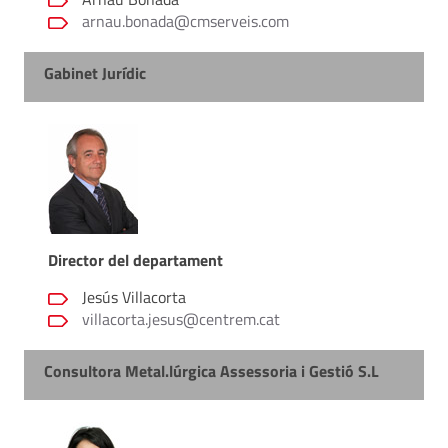
arnau.bonada@cmserveis.com
Gabinet Jurídic
Director del departament
Jesús Villacorta
villacorta.jesus@centrem.cat
Consultora Metal.lúrgica Assessoria i Gestió S.L