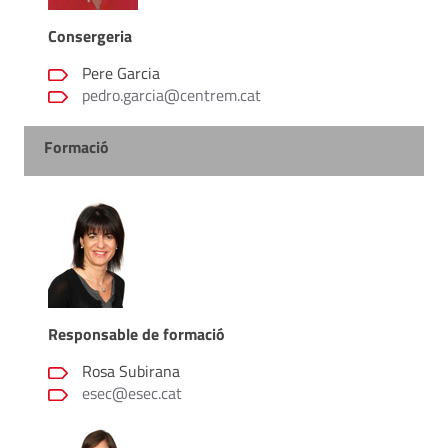
Consergeria
Pere Garcia
pedro.garcia@centrem.cat
Formació
Responsable de formació
Rosa Subirana
esec@esec.cat