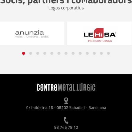
Logos corporatius
C/ Indústria 16 - 08202 Sabadell - Barcelona
93 745 78 10