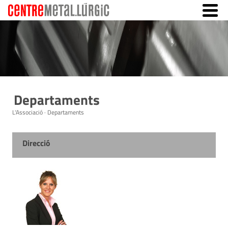
Departaments
L'Associació · Departaments
Direcció