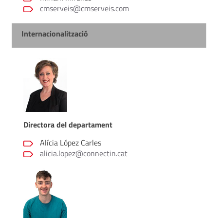
cmserveis@cmserveis.com
Internacionalització
Directora del departament
Alícia López Carles
alicia.lopez@connectin.cat