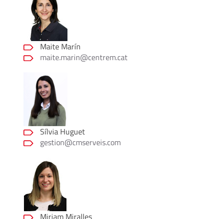
Maite Marín
maite.marin@centrem.cat
Sílvia Huguet
gestion@cmserveis.com
Miriam Miralles