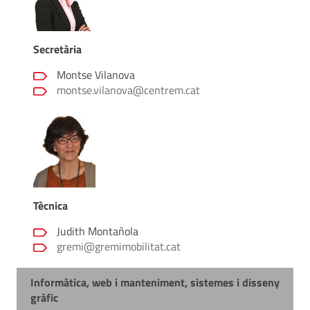
Secretària
Montse Vilanova
montse.vilanova@centrem.cat
Tècnica
Judith Montañola
gremi@gremimobilitat.cat
Informàtica, web i manteniment, sistemes i disseny
gràfic