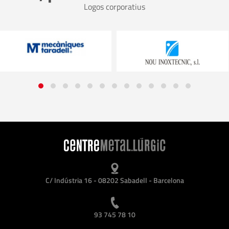
Logos corporatius
C/ Indústria 16 - 08202 Sabadell - Barcelona
93 745 78 10