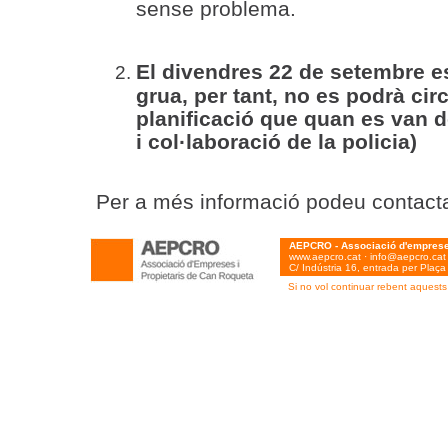
sense problema.
El divendres 22 de setembre es
grua, per tant, no es podrà cir
planificació que quan es van 
i col·laboració de la policia)
Per a més informació podeu contac
AEPCRO - Associació d'empreses
www.aepcro.cat
·
info@aepcro.cat
C/ Indústria 16, entrada per Plaça
Si no vol continuar rebent aquests