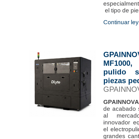
especialment
el tipo de pi
Continuar ley
GPAINN
MF1000,
pulido s
piezas p
GPAINNO
GPAINNOVA
de acabado s
al merc
innovador e
el electropu
grandes cant