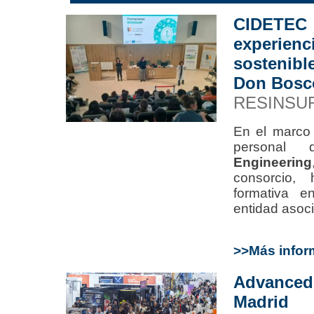
CIDETE
experien
sostenibl
Don Bosc
RESINSU
En el marco
persona
Engineering
consorcio,
formativa 
entidad asoci
>>Más infor
Advance
Madri