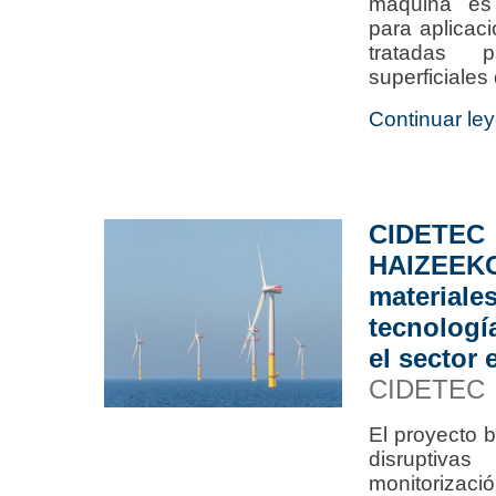
máquina es
para aplicac
tratadas p
superficiales
Continuar ley
CIDETEC 
HAIZEEKO
materia
tecnolog
el sector 
CIDETEC
El proyecto b
disruptiv
monitorizaci