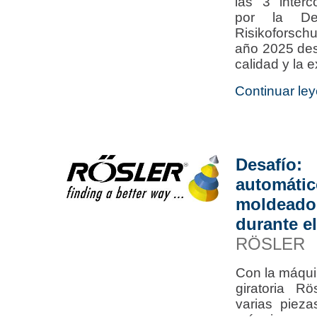
las 3 inter
por la Deu
Risikoforsch
año 2025 des
calidad y la 
Continuar ley
Desafí
automáti
moldead
durante e
RÖSLER
Con la máqui
giratoria R
varias pieza