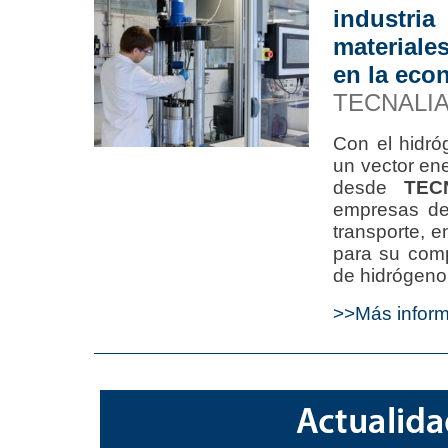
industria
materiale
en la eco
TECNALI
Con el hidr
un vector ene
desde
TEC
empresas del
transporte, e
para su comp
de hidrógeno
>>Más infor