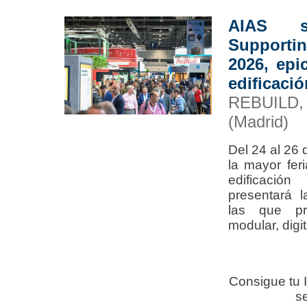
AIAS 
Supportin
2026, epi
edificació
REBUILD
(Madrid)
Del 24 al 26
la mayor feri
edificació
presentará l
las que p
modular, digi
Consigue tu
s