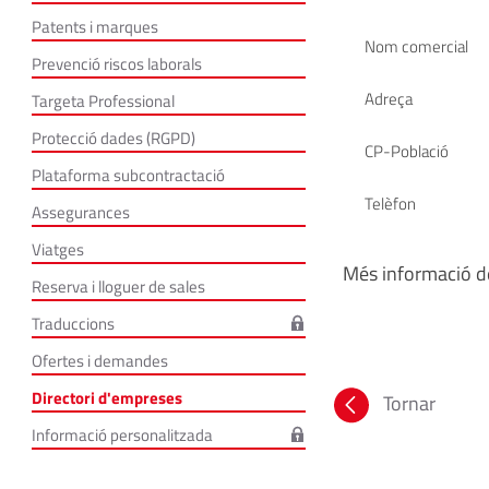
Patents i marques
Nom comercial
Prevenció riscos laborals
Adreça
Targeta Professional
Protecció dades (RGPD)
CP-Població
Plataforma subcontractació
Telèfon
Assegurances
Viatges
Més informació de
Reserva i lloguer de sales
Traduccions
Ofertes i demandes
Directori d'empreses
Tornar
Informació personalitzada