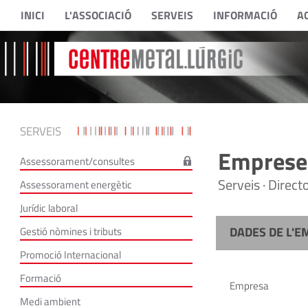
INICI
L'ASSOCIACIÓ
SERVEIS
INFORMACIÓ
A
SERVEIS
Empreses
Assessorament/consultes
Serveis · Direc
Assessorament energètic
Jurídic laboral
DADES DE L'E
Gestió nòmines i tributs
Promoció Internacional
Formació
Empresa
Medi ambient