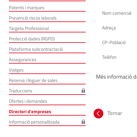
Patents i marques
Nom comercial
Prevenció riscos laborals
Adreça
Targeta Professional
Protecció dades (RGPD)
CP-Població
Plataforma subcontractació
Telèfon
Assegurances
Viatges
Més informació de
Reserva i lloguer de sales
Traduccions
Ofertes i demandes
Directori d'empreses
Tornar
Informació personalitzada