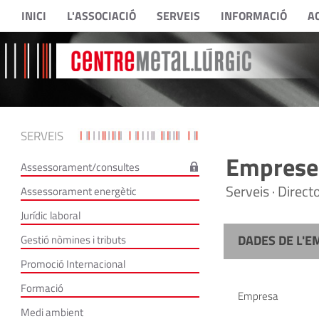
INICI
L'ASSOCIACIÓ
SERVEIS
INFORMACIÓ
A
SERVEIS
Empreses
Assessorament/consultes
Serveis · Direc
Assessorament energètic
Jurídic laboral
DADES DE L'E
Gestió nòmines i tributs
Promoció Internacional
Formació
Empresa
Medi ambient