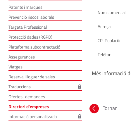
Patents i marques
Nom comercial
Prevenció riscos laborals
Adreça
Targeta Professional
Protecció dades (RGPD)
CP-Població
Plataforma subcontractació
Telèfon
Assegurances
Viatges
Més informació de
Reserva i lloguer de sales
Traduccions
Ofertes i demandes
Directori d'empreses
Tornar
Informació personalitzada