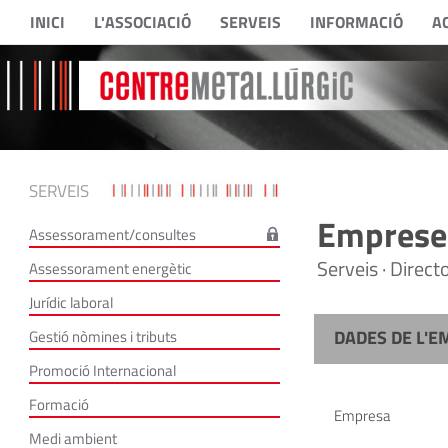
INICI
L'ASSOCIACIÓ
SERVEIS
INFORMACIÓ
A
SERVEIS
Empreses
Assessorament/consultes
Serveis · Direc
Assessorament energètic
Jurídic laboral
DADES DE L'E
Gestió nòmines i tributs
Promoció Internacional
Formació
Empresa
Medi ambient