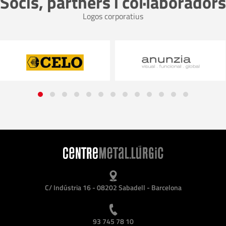
Socis, partners i col·laboradors
Logos corporatius
C/ Indústria 16 - 08202 Sabadell - Barcelona
93 745 78 10