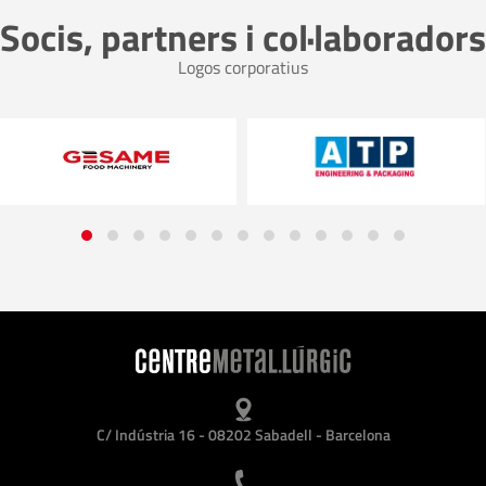
Socis, partners i col·laboradors
Logos corporatius
C/ Indústria 16 - 08202 Sabadell - Barcelona