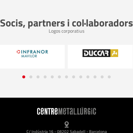
Socis, partners i col·laboradors
Logos corporatius
C/ Indústria 16 - 08202 Sabadell - Barcelona