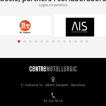
Logos corporatius
C/ Indústria 16 - 08202 Sabadell - Barcelona
93 745 78 10