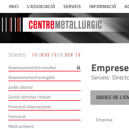
INICI
L'ASSOCIACIÓ
SERVEIS
INFORMACIÓ
A
SERVEIS
Empreses
Assessorament/consultes
Serveis · Direc
Assessorament energètic
Jurídic laboral
DADES DE L'E
Gestió nòmines i tributs
Promoció Internacional
Formació
Empresa
Medi ambient