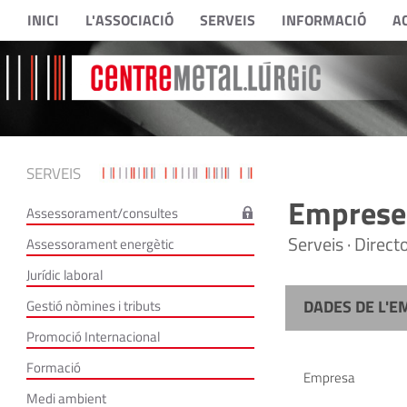
INICI
L'ASSOCIACIÓ
SERVEIS
INFORMACIÓ
A
SERVEIS
Empreses
Assessorament/consultes
Serveis · Direc
Assessorament energètic
Jurídic laboral
DADES DE L'E
Gestió nòmines i tributs
Promoció Internacional
Formació
Empresa
Medi ambient