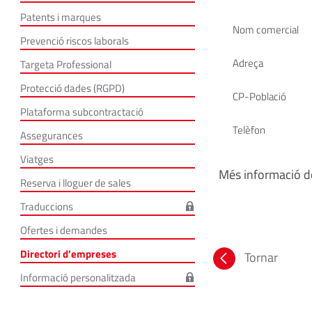
Patents i marques
Nom comercial
Prevenció riscos laborals
Adreça
Targeta Professional
Protecció dades (RGPD)
CP-Població
Plataforma subcontractació
Telèfon
Assegurances
Viatges
Més informació de
Reserva i lloguer de sales
Traduccions
Ofertes i demandes
Directori d'empreses
Tornar
Informació personalitzada