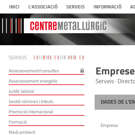
INICI
L'ASSOCIACIÓ
SERVEIS
INFORMACIÓ
A
SERVEIS
Empreses
Assessorament/consultes
Serveis · Direc
Assessorament energètic
Jurídic laboral
DADES DE L'E
Gestió nòmines i tributs
Promoció Internacional
Formació
Empresa
Medi ambient