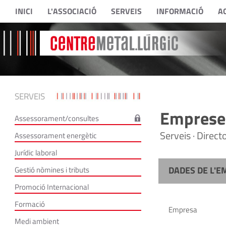
INICI
L'ASSOCIACIÓ
SERVEIS
INFORMACIÓ
A
SERVEIS
Empreses
Assessorament/consultes
Serveis · Direc
Assessorament energètic
Jurídic laboral
DADES DE L'E
Gestió nòmines i tributs
Promoció Internacional
Formació
Empresa
Medi ambient