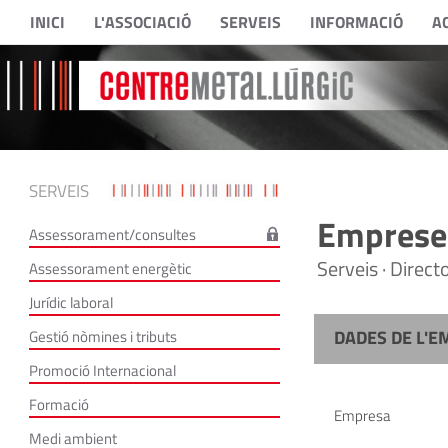
INICI
L'ASSOCIACIÓ
SERVEIS
INFORMACIÓ
A
SERVEIS
Empreses
Assessorament/consultes
Serveis · Direc
Assessorament energètic
Jurídic laboral
DADES DE L'E
Gestió nòmines i tributs
Promoció Internacional
Formació
Empresa
Medi ambient