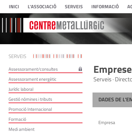
INICI
L'ASSOCIACIÓ
SERVEIS
INFORMACIÓ
A
SERVEIS
Empreses
Assessorament/consultes
Serveis · Direc
Assessorament energètic
Jurídic laboral
DADES DE L'E
Gestió nòmines i tributs
Promoció Internacional
Formació
Empresa
Medi ambient