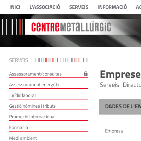
INICI
L'ASSOCIACIÓ
SERVEIS
INFORMACIÓ
A
SERVEIS
Empreses
Assessorament/consultes
Serveis · Direc
Assessorament energètic
Jurídic laboral
DADES DE L'E
Gestió nòmines i tributs
Promoció Internacional
Formació
Empresa
Medi ambient