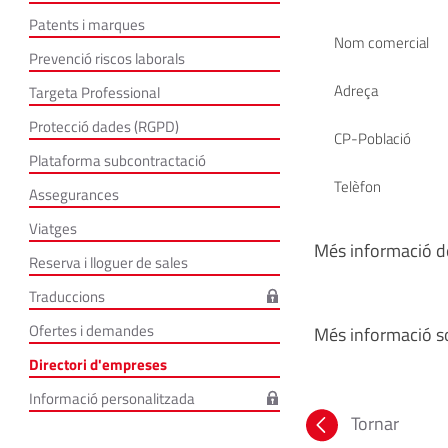
Patents i marques
Nom comercial
Prevenció riscos laborals
Adreça
Targeta Professional
Protecció dades (RGPD)
CP-Població
Plataforma subcontractació
Telèfon
Assegurances
Viatges
Més informació de
Reserva i lloguer de sales
Traduccions
Ofertes i demandes
Més informació so
Directori d'empreses
Informació personalitzada
Tornar