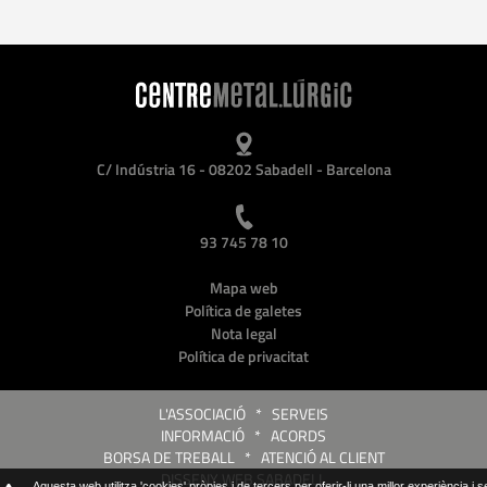
C/ Indústria 16 - 08202 Sabadell - Barcelona
93 745 78 10
Mapa web
Política de galetes
Nota legal
Política de privacitat
L'ASSOCIACIÓ
*
SERVEIS
INFORMACIÓ
*
ACORDS
BORSA DE TREBALL
*
ATENCIÓ AL CLIENT
DISSENY WEB SABADELL
Aquesta web utilitza 'cookies' pròpies i de tercers per oferir-li una millor experiència i 