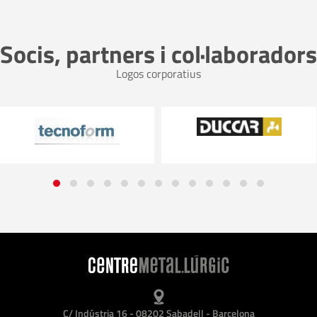
Socis, partners i col·laboradors
Logos corporatius
C/ Indústria 16 - 08202 Sabadell - Barcelona