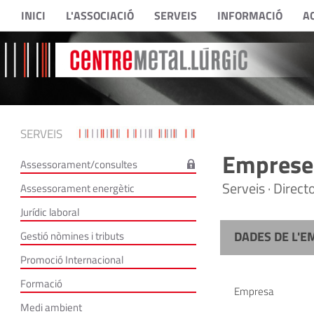
INICI
L'ASSOCIACIÓ
SERVEIS
INFORMACIÓ
A
SERVEIS
Empreses
Assessorament/consultes
Serveis · Direc
Assessorament energètic
Jurídic laboral
DADES DE L'E
Gestió nòmines i tributs
Promoció Internacional
Formació
Empresa
Medi ambient