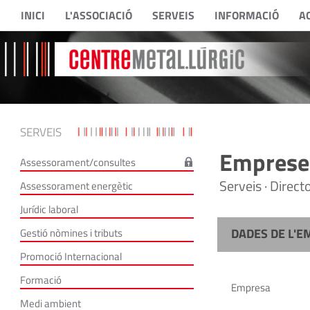
INICI
L'ASSOCIACIÓ
SERVEIS
INFORMACIÓ
A
SERVEIS
Empreses
Assessorament/consultes
Serveis · Direc
Assessorament energètic
Jurídic laboral
DADES DE L'E
Gestió nòmines i tributs
Promoció Internacional
Formació
Empresa
Medi ambient