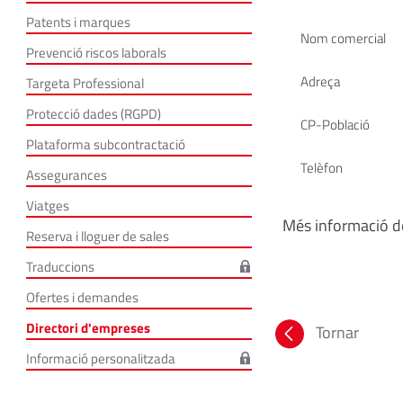
Patents i marques
Nom comercial
Prevenció riscos laborals
Adreça
Targeta Professional
Protecció dades (RGPD)
CP-Població
Plataforma subcontractació
Telèfon
Assegurances
Viatges
Més informació de
Reserva i lloguer de sales
Traduccions
Ofertes i demandes
Directori d'empreses
Tornar
Informació personalitzada