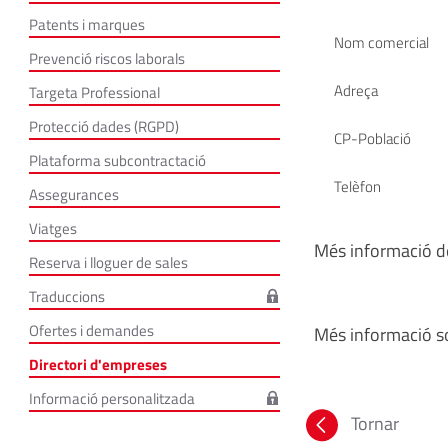
Patents i marques
Nom comercial
Prevenció riscos laborals
Adreça
Targeta Professional
Protecció dades (RGPD)
CP-Població
Plataforma subcontractació
Telèfon
Assegurances
Viatges
Més informació de
Reserva i lloguer de sales
Traduccions
Ofertes i demandes
Més informació so
Directori d'empreses
Informació personalitzada
Tornar