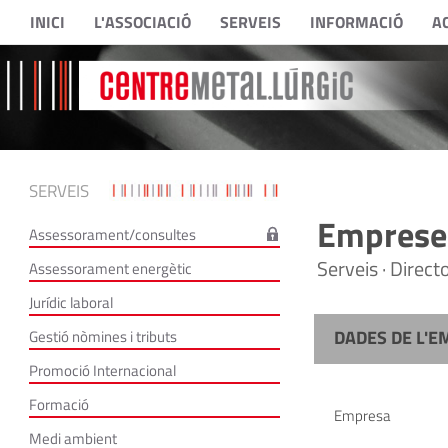
INICI
L'ASSOCIACIÓ
SERVEIS
INFORMACIÓ
A
SERVEIS
Empreses
Assessorament/consultes
Serveis · Direc
Assessorament energètic
Jurídic laboral
DADES DE L'E
Gestió nòmines i tributs
Promoció Internacional
Formació
Empresa
Medi ambient