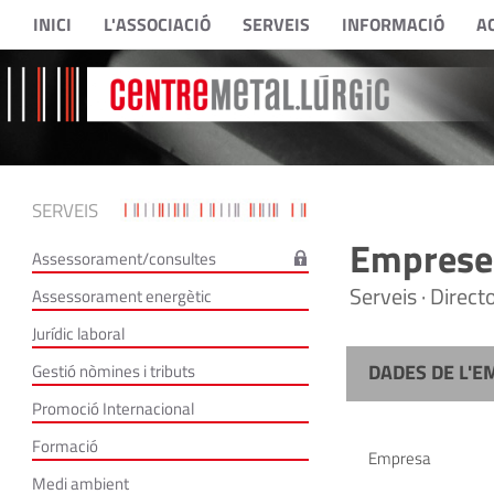
INICI
L'ASSOCIACIÓ
SERVEIS
INFORMACIÓ
A
SERVEIS
Empreses
Assessorament/consultes
Serveis · Direc
Assessorament energètic
Jurídic laboral
DADES DE L'E
Gestió nòmines i tributs
Promoció Internacional
Formació
Empresa
Medi ambient