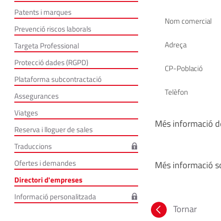
Patents i marques
Nom comercial
Prevenció riscos laborals
Adreça
Targeta Professional
Protecció dades (RGPD)
CP-Població
Plataforma subcontractació
Telèfon
Assegurances
Viatges
Més informació de
Reserva i lloguer de sales
Traduccions
Ofertes i demandes
Més informació so
Directori d'empreses
Informació personalitzada
Tornar