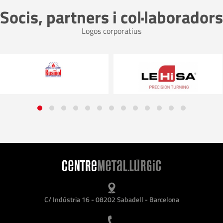
Socis, partners i col·laboradors
Logos corporatius
C/ Indústria 16 - 08202 Sabadell - Barcelona