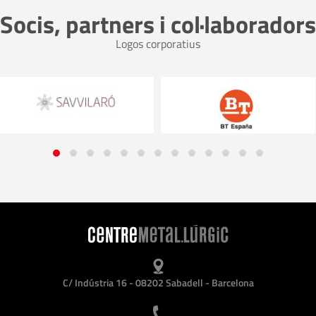
Socis, partners i col·laboradors
Logos corporatius
C/ Indústria 16 - 08202 Sabadell - Barcelona