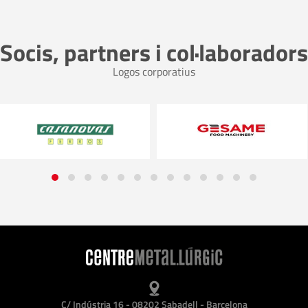
Socis, partners i col·laboradors
Logos corporatius
C/ Indústria 16 - 08202 Sabadell - Barcelona