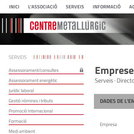
INICI
L'ASSOCIACIÓ
SERVEIS
INFORMACIÓ
A
SERVEIS
Empreses
Assessorament/consultes
Serveis · Direc
Assessorament energètic
Jurídic laboral
DADES DE L'E
Gestió nòmines i tributs
Promoció Internacional
Formació
Empresa
Medi ambient