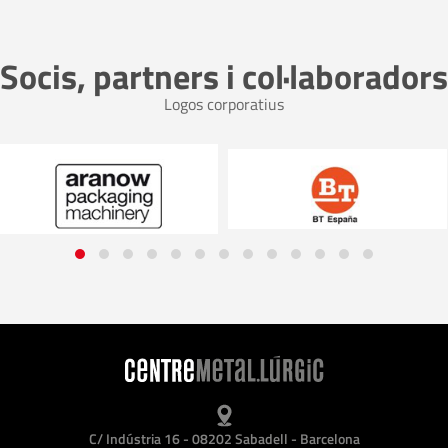
Socis, partners i col·laboradors
Logos corporatius
C/ Indústria 16 - 08202 Sabadell - Barcelona