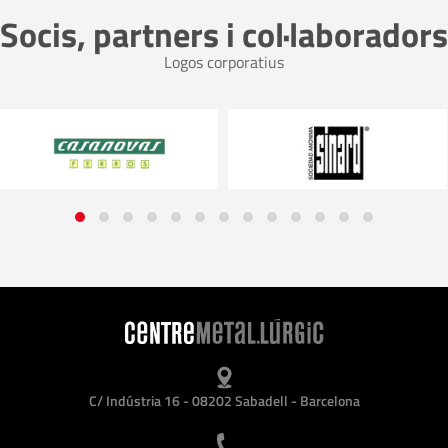
Socis, partners i col·laboradors
Logos corporatius
C/ Indústria 16 - 08202 Sabadell - Barcelona