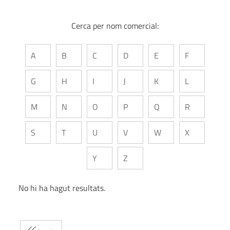
Cerca per nom comercial:
A
B
C
D
E
F
G
H
I
J
K
L
M
N
O
P
Q
R
S
T
U
V
W
X
Y
Z
No hi ha hagut resultats.