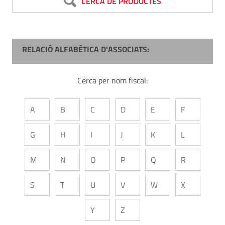
CERCA DE PRODUCTES
RELACIÓ ALFABÈTICA D'ASSOCIATS:
Cerca per nom fiscal:
A
B
C
D
E
F
G
H
I
J
K
L
M
N
O
P
Q
R
S
T
U
V
W
X
Y
Z