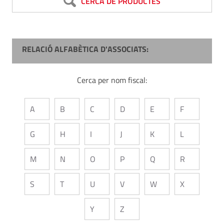
CERCA DE PRODUCTES
RELACIÓ ALFABÈTICA D'ASSOCIATS:
Cerca per nom fiscal:
A
B
C
D
E
F
G
H
I
J
K
L
M
N
O
P
Q
R
S
T
U
V
W
X
Y
Z