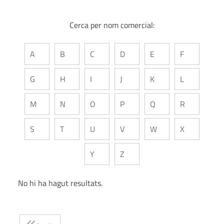
Cerca per nom comercial:
A
B
C
D
E
F
G
H
I
J
K
L
M
N
O
P
Q
R
S
T
U
V
W
X
Y
Z
No hi ha hagut resultats.