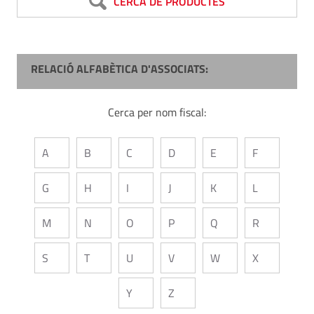
CERCA DE PRODUCTES
RELACIÓ ALFABÈTICA D'ASSOCIATS:
Cerca per nom fiscal:
A
B
C
D
E
F
G
H
I
J
K
L
M
N
O
P
Q
R
S
T
U
V
W
X
Y
Z