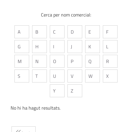
Cerca per nom comercial:
A
B
C
D
E
F
G
H
I
J
K
L
M
N
O
P
Q
R
S
T
U
V
W
X
Y
Z
No hi ha hagut resultats.