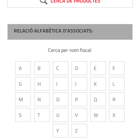
CERCA DE PRODUCTES
RELACIÓ ALFABÈTICA D'ASSOCIATS:
Cerca per nom fiscal:
A
B
C
D
E
F
G
H
I
J
K
L
M
N
O
P
Q
R
S
T
U
V
W
X
Y
Z