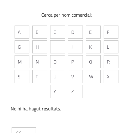
Cerca per nom comercial:
A
B
C
D
E
F
G
H
I
J
K
L
M
N
O
P
Q
R
S
T
U
V
W
X
Y
Z
No hi ha hagut resultats.