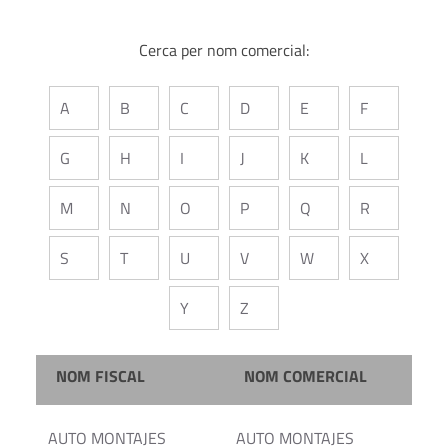
Cerca per nom comercial:
A
B
C
D
E
F
G
H
I
J
K
L
M
N
O
P
Q
R
S
T
U
V
W
X
Y
Z
NOM FISCAL
NOM COMERCIAL
AUTO MONTAJES
AUTO MONTAJES