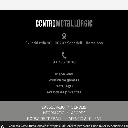
C/ Indústria 16 - 08202 Sabadell - Barcelona
93 745 78 10
Mapa web
Política de galetes
Nota legal
Política de privacitat
L'ASSOCIACIÓ
*
SERVEIS
INFORMACIÓ
*
ACORDS
BORSA DE TREBALL
*
ATENCIÓ AL CLIENT
DISSENY WEB SABADELL
Aquesta web utilitza 'cookies' pròpies i de tercers per oferir-li una millor experiència i 