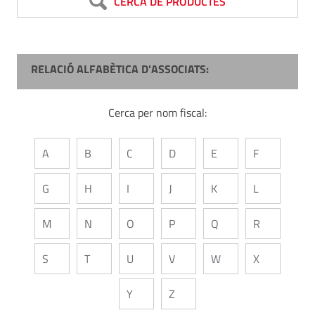
CERCA DE PRODUCTES
RELACIÓ ALFABÈTICA D'ASSOCIATS:
Cerca per nom fiscal:
A
B
C
D
E
F
G
H
I
J
K
L
M
N
O
P
Q
R
S
T
U
V
W
X
Y
Z