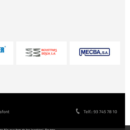
afont
Telf.: 93 745 78 10