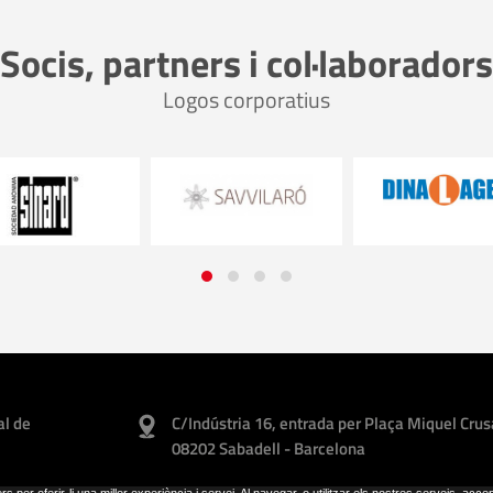
Socis, partners i col·laboradors
Logos corporatius
al de
C/Indústria 16, entrada per Plaça Miquel Crus
08202 Sabadell - Barcelona