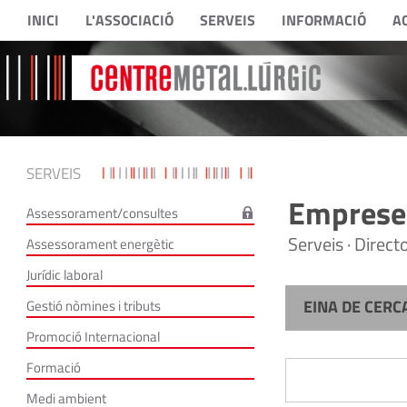
INICI
L'ASSOCIACIÓ
SERVEIS
INFORMACIÓ
A
SERVEIS
Empreses
Assessorament/consultes
Serveis · Direc
Assessorament energètic
Jurídic laboral
EINA DE CERC
Gestió nòmines i tributs
Promoció Internacional
Formació
Medi ambient