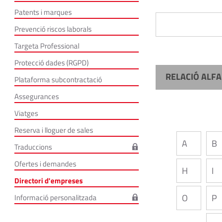
Patents i marques
Prevenció riscos laborals
Targeta Professional
Protecció dades (RGPD)
RELACIÓ ALFA
Plataforma subcontractació
Assegurances
Viatges
Reserva i lloguer de sales
A
B
Traduccions
Ofertes i demandes
H
I
Directori d'empreses
O
P
Informació personalitzada