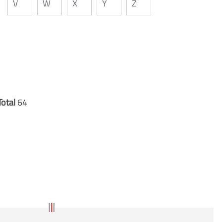
V
W
X
Y
Z
Total
64