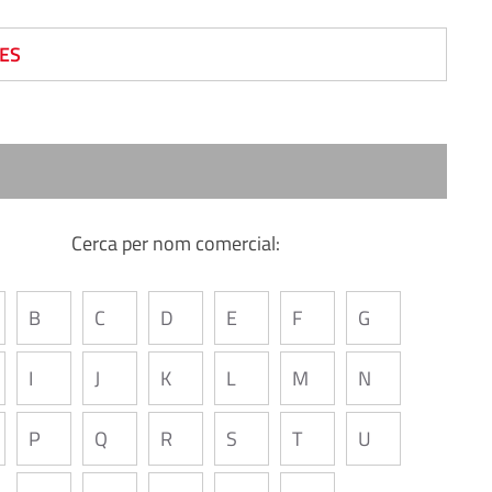
ES
Cerca per nom comercial:
B
C
D
E
F
G
I
J
K
L
M
N
P
Q
R
S
T
U