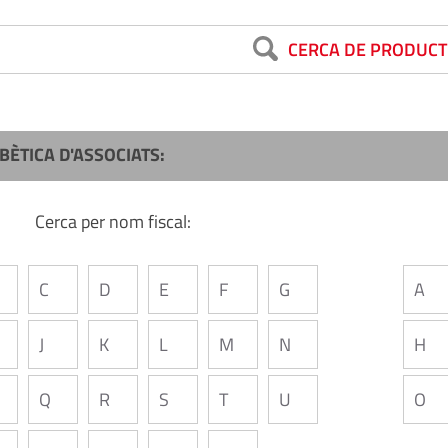
CERCA DE PRODUCT
BÈTICA D'ASSOCIATS:
Cerca per nom fiscal:
C
D
E
F
G
A
J
K
L
M
N
H
Q
R
S
T
U
O