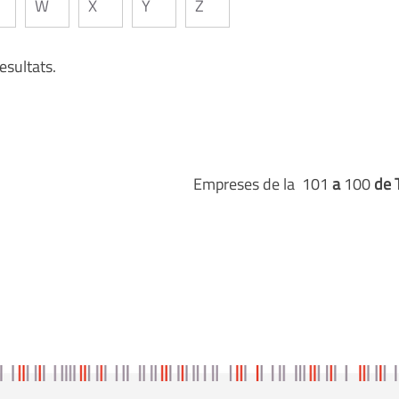
W
X
Y
Z
esultats.
Empreses de la 101
a
100
de 