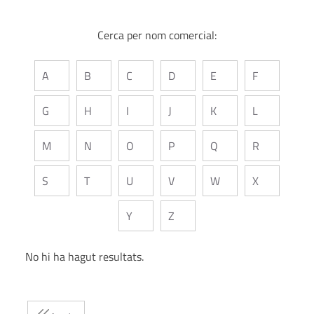
Cerca per nom comercial:
A
B
C
D
E
F
G
H
I
J
K
L
M
N
O
P
Q
R
S
T
U
V
W
X
Y
Z
No hi ha hagut resultats.