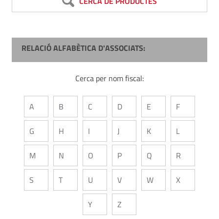
CERCA DE PRODUCTES
RELACIÓ ALFABÈTICA D'ASSOCIATS:
Cerca per nom fiscal:
A
B
C
D
E
F
G
H
I
J
K
L
M
N
O
P
Q
R
S
T
U
V
W
X
Y
Z