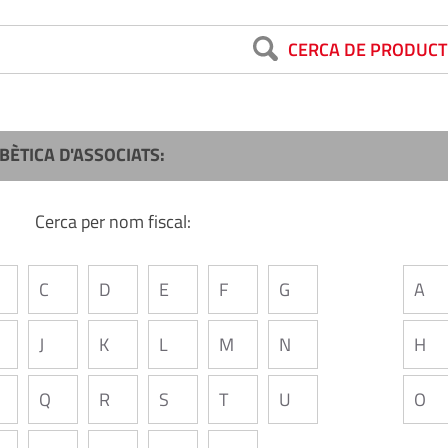
CERCA DE PRODUCT
BÈTICA D'ASSOCIATS:
Cerca per nom fiscal:
C
D
E
F
G
A
J
K
L
M
N
H
Q
R
S
T
U
O