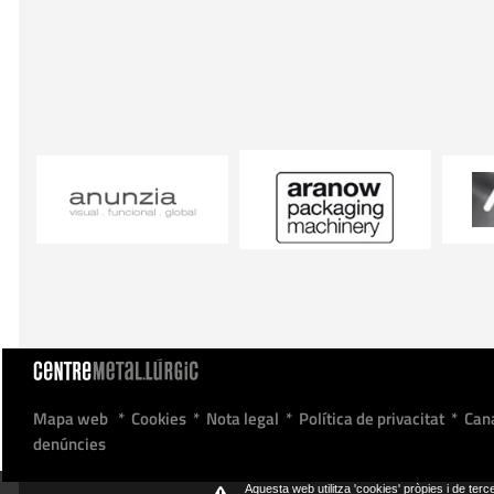
Mapa web
*
Cookies
*
Nota legal
*
Política de privacitat
*
Can
denúncies
Aquesta web utilitza 'cookies' pròpies i de terce