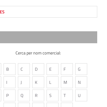
ES
Cerca per nom comercial:
B
C
D
E
F
G
I
J
K
L
M
N
P
Q
R
S
T
U