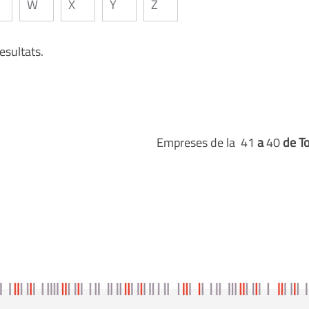
W
X
Y
Z
esultats.
Empreses de la 41
a
40
de T