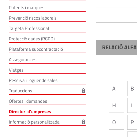
Patents i marques
Prevenció riscos laborals
Targeta Professional
Protecció dades (RGPD)
RELACIÓ ALFA
Plataforma subcontractació
Assegurances
Viatges
Reserva i lloguer de sales
A
B
Traduccions
Ofertes i demandes
H
I
Directori d'empreses
O
P
Informació personalitzada