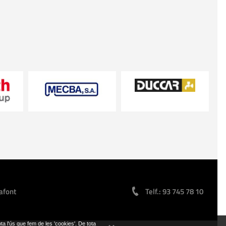
afont
Telf.: 93 745 78 10
pta l'ús que fem de les 'cookies'. De tota