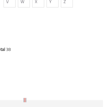
V
W
X
Y
Z
otal
38