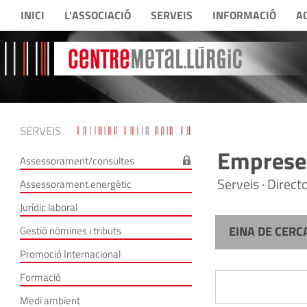
INICI
L'ASSOCIACIÓ
SERVEIS
INFORMACIÓ
A
SERVEIS
Empreses
Assessorament/consultes
Serveis · Direc
Assessorament energètic
Jurídic laboral
EINA DE CERC
Gestió nòmines i tributs
Promoció Internacional
Formació
Medi ambient