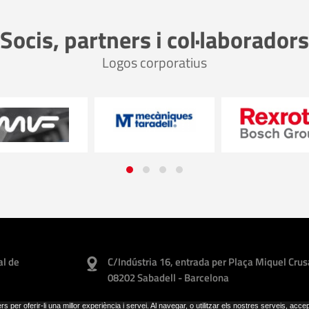
Socis, partners i col·laboradors
Logos corporatius
al de
C/Indústria 16, entrada per Plaça Miquel Crus
08202 Sabadell - Barcelona
rs per oferir-li una millor experiència i servei. Al navegar, o utilitzar els nostres serveis, acce