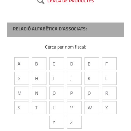
CERCA DE PRODUCTES
RELACIÓ ALFABÈTICA D'ASSOCIATS:
Cerca per nom fiscal:
A
B
C
D
E
F
G
H
I
J
K
L
M
N
O
P
Q
R
S
T
U
V
W
X
Y
Z