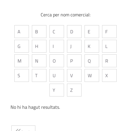
Cerca per nom comercial:
A
B
C
D
E
F
G
H
I
J
K
L
M
N
O
P
Q
R
S
T
U
V
W
X
Y
Z
No hi ha hagut resultats.