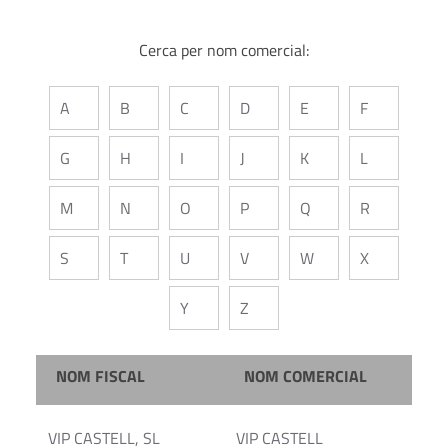
Cerca per nom comercial:
A
B
C
D
E
F
G
H
I
J
K
L
M
N
O
P
Q
R
S
T
U
V
W
X
Y
Z
NOM FISCAL
NOM COMERCIAL
VIP CASTELL, SL
VIP CASTELL