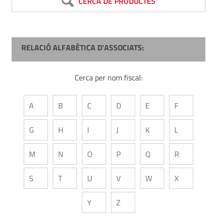
CERCA DE PRODUCTES
RELACIÓ ALFABÈTICA D'ASSOCIATS:
Cerca per nom fiscal:
A
B
C
D
E
F
G
H
I
J
K
L
M
N
O
P
Q
R
S
T
U
V
W
X
Y
Z