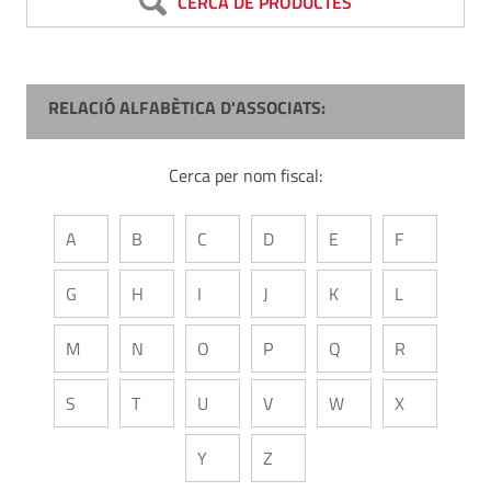
CERCA DE PRODUCTES
RELACIÓ ALFABÈTICA D'ASSOCIATS:
Cerca per nom fiscal:
A
B
C
D
E
F
G
H
I
J
K
L
M
N
O
P
Q
R
S
T
U
V
W
X
Y
Z