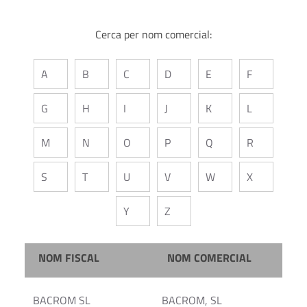
Cerca per nom comercial:
A
B
C
D
E
F
G
H
I
J
K
L
M
N
O
P
Q
R
S
T
U
V
W
X
Y
Z
NOM FISCAL
NOM COMERCIAL
BACROM SL
BACROM, SL