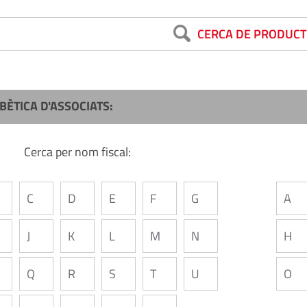
CERCA DE PRODUCT
BÈTICA D'ASSOCIATS:
Cerca per nom fiscal:
C
D
E
F
G
A
J
K
L
M
N
H
Q
R
S
T
U
O