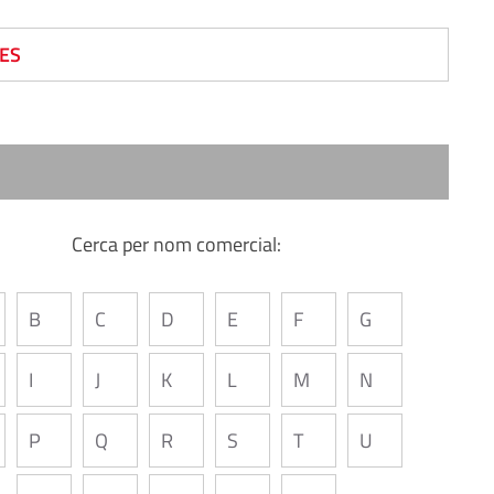
ES
Cerca per nom comercial:
B
C
D
E
F
G
I
J
K
L
M
N
P
Q
R
S
T
U