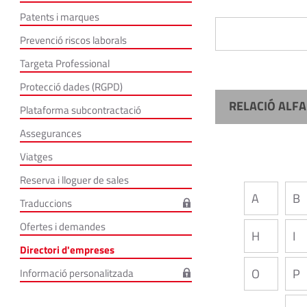
Patents i marques
Prevenció riscos laborals
Targeta Professional
Protecció dades (RGPD)
RELACIÓ ALFA
Plataforma subcontractació
Assegurances
Viatges
Reserva i lloguer de sales
A
B
Traduccions
Ofertes i demandes
H
I
Directori d'empreses
O
P
Informació personalitzada