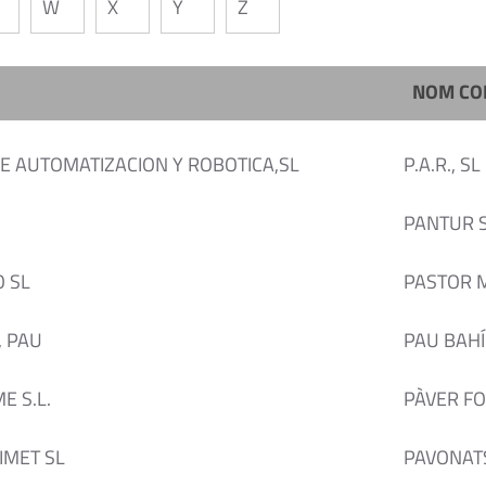
W
X
Y
Z
NOM CO
E AUTOMATIZACION Y ROBOTICA,SL
P.A.R., SL
PANTUR 
 SL
PASTOR 
, PAU
PAU BAHÍ
E S.L.
PÀVER F
IMET SL
PAVONAT