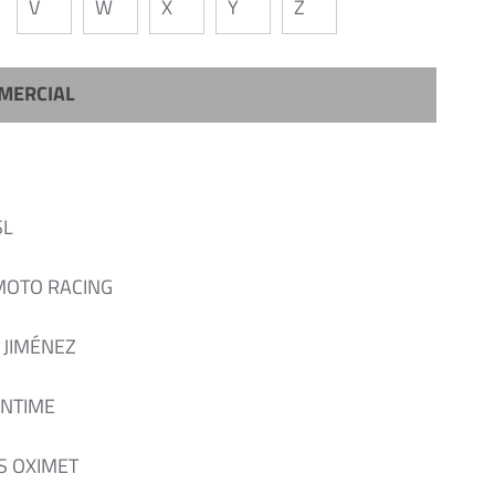
V
W
X
Y
Z
MERCIAL
SL
MOTO RACING
 JIMÉNEZ
ONTIME
S OXIMET