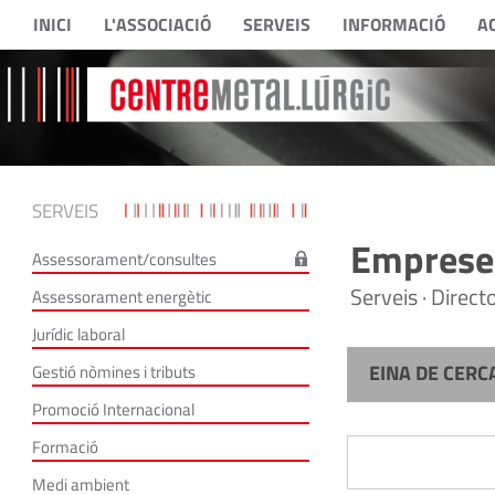
INICI
L'ASSOCIACIÓ
SERVEIS
INFORMACIÓ
A
SERVEIS
Empreses
Assessorament/consultes
Serveis · Direc
Assessorament energètic
Jurídic laboral
EINA DE CERC
Gestió nòmines i tributs
Promoció Internacional
Formació
Medi ambient