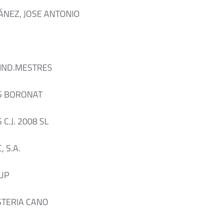
ÁNEZ, JOSE ANTONIO
 IND.MESTRES
S BORONAT
C.J. 2008 SL
 S.A.
CUP
STERIA CANO