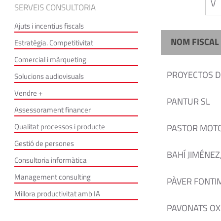
V
SERVEIS CONSULTORIA
Ajuts i incentius fiscals
NOM FISCAL
Estratègia. Competitivitat
Comercial i màrqueting
PROYECTOS D
Solucions audiovisuals
Vendre +
PANTUR SL
Assessorament financer
Qualitat processos i producte
PASTOR MOTO
Gestió de persones
BAHÍ JIMÉNEZ
Consultoria informàtica
Management consulting
PÀVER FONTIM
Millora productivitat amb IA
PAVONATS OX