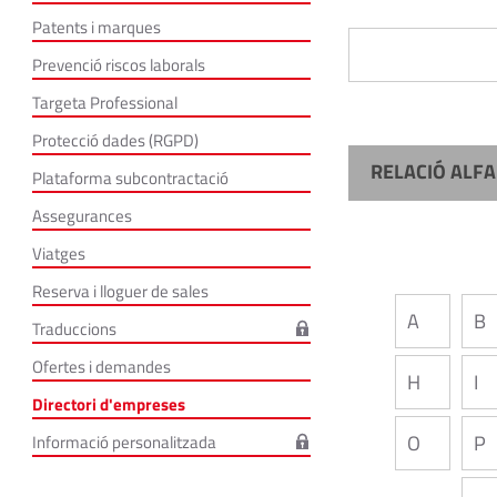
Patents i marques
Prevenció riscos laborals
Targeta Professional
Protecció dades (RGPD)
RELACIÓ ALFA
Plataforma subcontractació
Assegurances
Viatges
Reserva i lloguer de sales
A
B
Traduccions
Ofertes i demandes
H
I
Directori d'empreses
O
P
Informació personalitzada