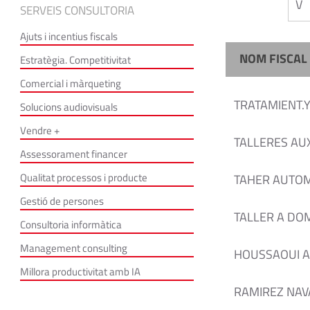
V
SERVEIS CONSULTORIA
Ajuts i incentius fiscals
NOM FISCAL
Estratègia. Competitivitat
Comercial i màrqueting
TRATAMIENT.
Solucions audiovisuals
Vendre +
TALLERES AUX
Assessorament financer
Qualitat processos i producte
TAHER AUTOM
Gestió de persones
TALLER A DOM
Consultoria informàtica
Management consulting
HOUSSAOUI 
Millora productivitat amb IA
RAMIREZ NAV