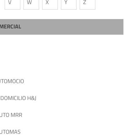
V
W
X
Y
Z
MERCIAL
UTOMOCIO
 DOMICILIO H&J
AUTO MRR
AUTOMAS