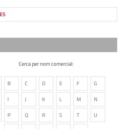
ES
Cerca per nom comercial:
B
C
D
E
F
G
I
J
K
L
M
N
P
Q
R
S
T
U