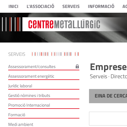
INICI
L'ASSOCIACIÓ
SERVEIS
INFORMACIÓ
A
SERVEIS
Empreses
Assessorament/consultes
Serveis · Direc
Assessorament energètic
Jurídic laboral
EINA DE CERC
Gestió nòmines i tributs
Promoció Internacional
Formació
Medi ambient