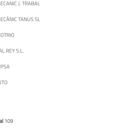
ECANIC J. TRABAL
ECÀNIC TANUS SL
MOTRIO
L REY S.L.
IPSA
UTO
al
109