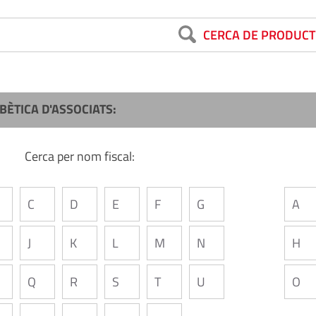
CERCA DE PRODUCT
BÈTICA D'ASSOCIATS:
Cerca per nom fiscal:
C
D
E
F
G
A
J
K
L
M
N
H
Q
R
S
T
U
O