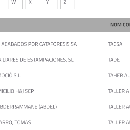
W
X
Y
Z
NOM CO
Y ACABADOS POR CATAFORESIS SA
TACSA
ILIARES DE ESTAMPACIONES, SL
TADE
OCIÓ S.L.
TAHER A
ICILIO H&J SCP
TALLER A
ABDERRAMMANE (ABDEL)
TALLER 
ARRO, TOMAS
TALLER 