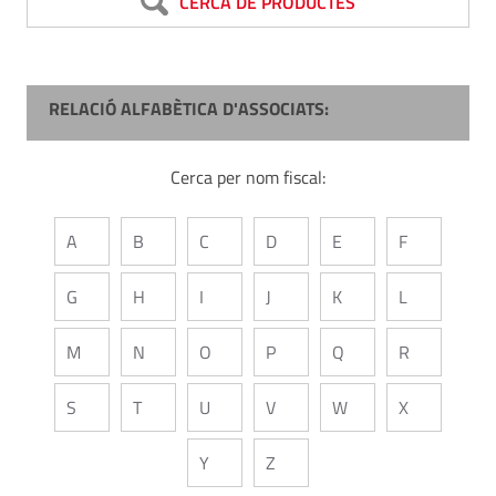
CERCA DE PRODUCTES
RELACIÓ ALFABÈTICA D'ASSOCIATS:
Cerca per nom fiscal:
A
B
C
D
E
F
G
H
I
J
K
L
M
N
O
P
Q
R
S
T
U
V
W
X
Y
Z