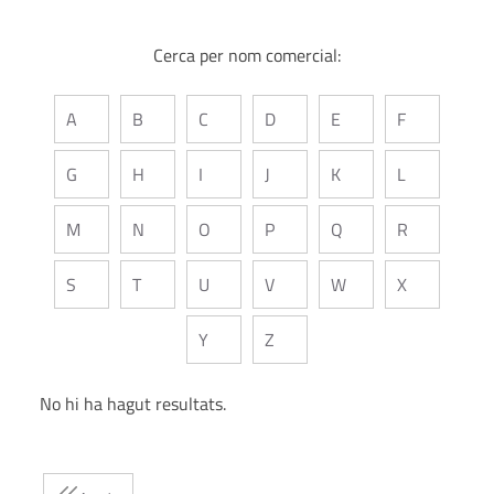
Cerca per nom comercial:
A
B
C
D
E
F
G
H
I
J
K
L
M
N
O
P
Q
R
S
T
U
V
W
X
Y
Z
No hi ha hagut resultats.