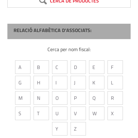
CERCA DE PRODUCTES
RELACIÓ ALFABÈTICA D'ASSOCIATS:
Cerca per nom fiscal:
A
B
C
D
E
F
G
H
I
J
K
L
M
N
O
P
Q
R
S
T
U
V
W
X
Y
Z