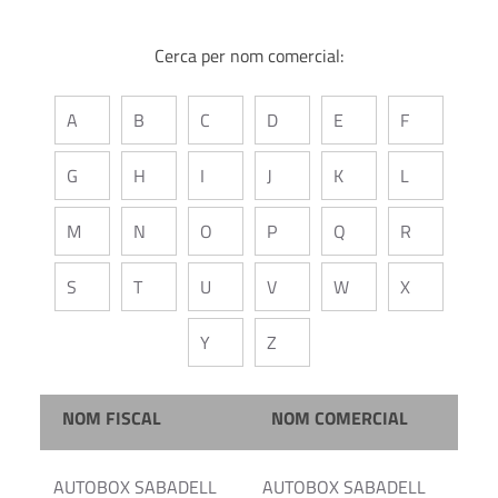
Cerca per nom comercial:
A
B
C
D
E
F
G
H
I
J
K
L
M
N
O
P
Q
R
S
T
U
V
W
X
Y
Z
NOM FISCAL
NOM COMERCIAL
AUTOBOX SABADELL
AUTOBOX SABADELL