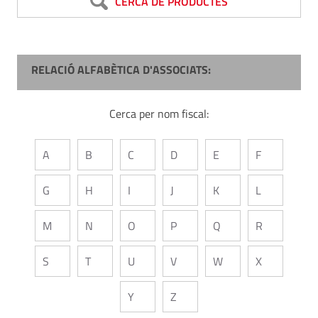
CERCA DE PRODUCTES
RELACIÓ ALFABÈTICA D'ASSOCIATS:
Cerca per nom fiscal:
A
B
C
D
E
F
G
H
I
J
K
L
M
N
O
P
Q
R
S
T
U
V
W
X
Y
Z