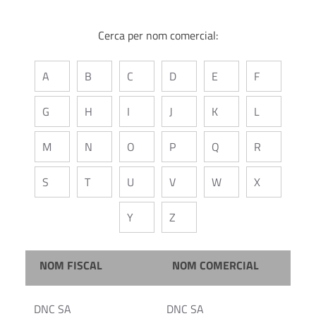
Cerca per nom comercial:
A
B
C
D
E
F
G
H
I
J
K
L
M
N
O
P
Q
R
S
T
U
V
W
X
Y
Z
NOM FISCAL
NOM COMERCIAL
DNC SA
DNC SA